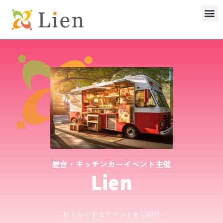
内
メ
容
ニ
を
ュ
ス
ー
キ
ッ
プ
屋台・キッチンカーイベント主催
Lien
-わくわくするイベントをご紹介-