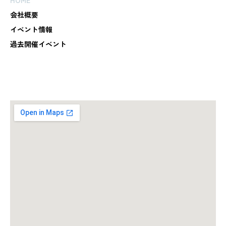
a
HOME
a
g
g
会社概要
r
r
イベント情報
a
a
過去開催イベント
m
m