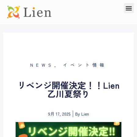
内
メ
容
ニ
を
ュ
ス
ー
キ
ッ
プ
NEWS
,
イベント情報
リベンジ開催決定！！Lien
乙川夏祭り
9月 17, 2025
By
Lien