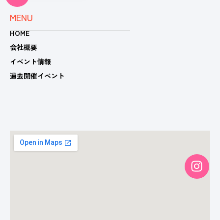
s
MENU
t
HOME
a
g
会社概要
r
イベント情報
a
過去開催イベント
m
I
n
s
t
a